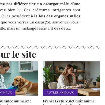
ez pas différencier un escargot mâle d’une
ez bien lu. Ces créatures intrigantes sont
qu’elles possèdent
à la fois des organes mâles
is que vous verrez un escargot, souvenez-vous :
 elle, mais un mélange fascinant des deux.
ur le site
ANIMAUX
AUTRES ANIMAUX
ssurance animaux :
FranceLecture.net quiz animal