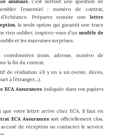
nce animaux
, c’est surtout une question de
mbler l’essentiel : numéro de contrat,
vis d’échéance. Préparez ensuite une
lettre
eption
, la seule option qui garantit une trace
ne rien oublier, inspirez-vous d’un
modèle de
s oublis et les mauvaises surprises.
s coordonnées (nom, adresse, numéro de
ur la fin du contrat.
f de résiliation s’il y en a un (vente, décès,
art à l’étranger…).
se ECA Assurances
indiquée dans vos papiers
que votre lettre arrive chez ECA. Il faut en
ntrat ECA Assurances
soit officiellement clos.
 accusé de réception ou contactez le service
on.