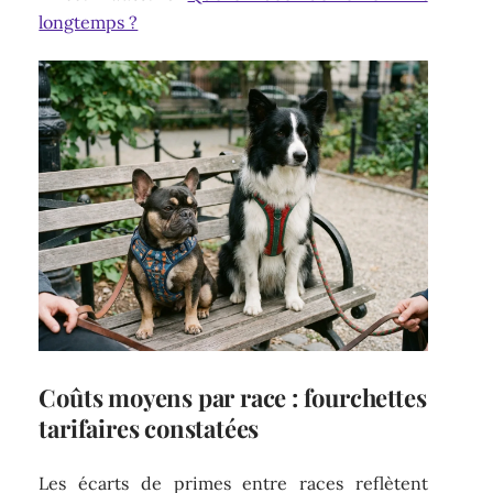
longtemps ?
Coûts moyens par race : fourchettes
tarifaires constatées
Les écarts de primes entre races reflètent