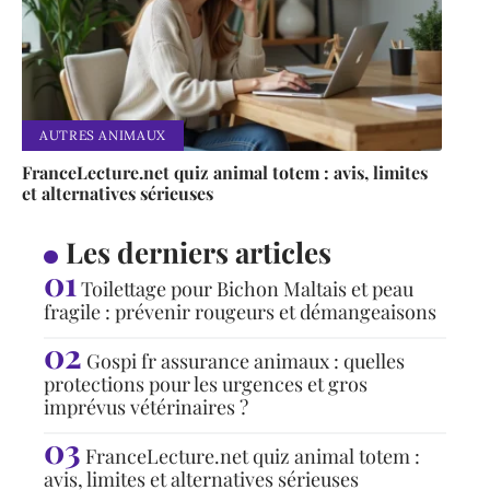
AUTRES ANIMAUX
FranceLecture.net quiz animal totem : avis, limites
et alternatives sérieuses
Les derniers articles
Toilettage pour Bichon Maltais et peau
fragile : prévenir rougeurs et démangeaisons
Gospi fr assurance animaux : quelles
protections pour les urgences et gros
imprévus vétérinaires ?
FranceLecture.net quiz animal totem :
avis, limites et alternatives sérieuses