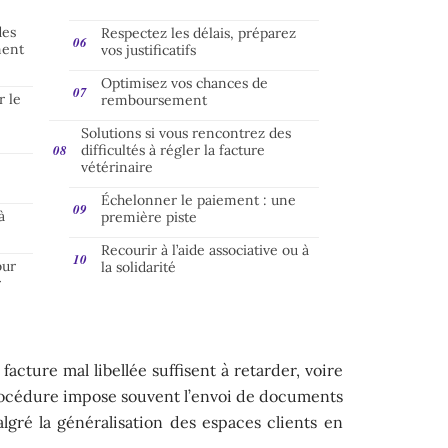
des
Respectez les délais, préparez
ment
vos justificatifs
Optimisez vos chances de
r le
remboursement
Solutions si vous rencontrez des
difficultés à régler la facture
vétérinaire
Échelonner le paiement : une
à
première piste
Recourir à l’aide associative ou à
our
la solidarité
r
facture mal libellée suffisent à retarder, voire
procédure impose souvent l’envoi de documents
algré la généralisation des espaces clients en