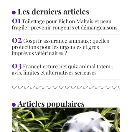
Les derniers articles
Toilettage pour Bichon Maltais et peau
fragile : prévenir rougeurs et démangeaisons
Gospi fr assurance animaux : quelles
protections pour les urgences et gros
imprévus vétérinaires ?
FranceLecture.net quiz animal totem :
avis, limites et alternatives sérieuses
Articles populaires