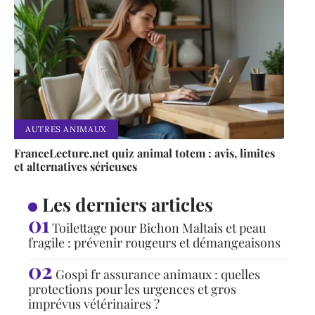
AUTRES ANIMAUX
FranceLecture.net quiz animal totem : avis, limites
et alternatives sérieuses
Les derniers articles
Toilettage pour Bichon Maltais et peau
fragile : prévenir rougeurs et démangeaisons
Gospi fr assurance animaux : quelles
protections pour les urgences et gros
imprévus vétérinaires ?