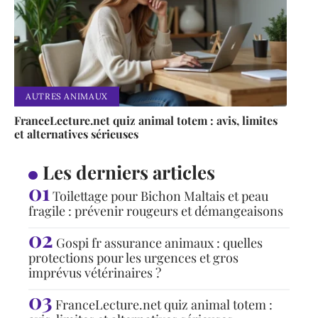
AUTRES ANIMAUX
FranceLecture.net quiz animal totem : avis, limites
et alternatives sérieuses
Les derniers articles
Toilettage pour Bichon Maltais et peau
fragile : prévenir rougeurs et démangeaisons
Gospi fr assurance animaux : quelles
protections pour les urgences et gros
imprévus vétérinaires ?
FranceLecture.net quiz animal totem :