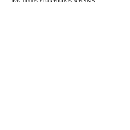
avis, limites et alternatives sérieuses
Articles populaires
CANINS
Pourquoi mon chien
mange-t-il de l’herbe ?
11 mars 2026