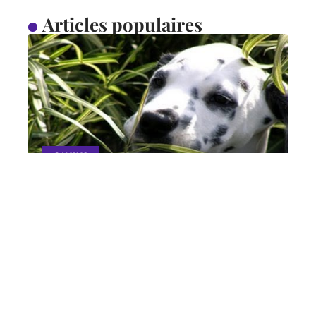
Articles populaires
CANINS
Pourquoi mon chien
mange-t-il de l’herbe ?
11 mars 2026
Contact
Mentions légales
Sitemap