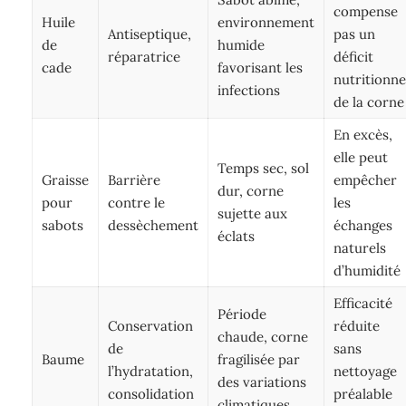
compense
Huile
environnement
Antiseptique,
pas un
de
humide
réparatrice
déficit
cade
favorisant les
nutritionne
infections
de la corne
En excès,
elle peut
Temps sec, sol
Graisse
Barrière
empêcher
dur, corne
pour
contre le
les
sujette aux
sabots
dessèchement
échanges
éclats
naturels
d’humidité
Efficacité
Période
Conservation
réduite
chaude, corne
de
sans
Baume
fragilisée par
l’hydratation,
nettoyage
des variations
consolidation
préalable
climatiques