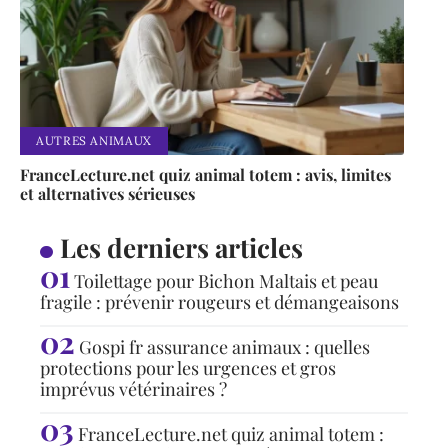
AUTRES ANIMAUX
FranceLecture.net quiz animal totem : avis, limites
et alternatives sérieuses
Les derniers articles
Toilettage pour Bichon Maltais et peau
fragile : prévenir rougeurs et démangeaisons
Gospi fr assurance animaux : quelles
protections pour les urgences et gros
imprévus vétérinaires ?
FranceLecture.net quiz animal totem :