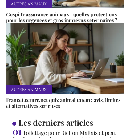
AUTRES ANIMAUX
Gospi fr assurance animaux : quelles protections
pour les urgences et gros imprévus vétérinaires ?
AUTRES ANIMAUX
FranceLecture.net quiz animal totem : avis, limites
et alternatives sérieuses
Les derniers articles
Toilettage pour Bichon Maltais et peau