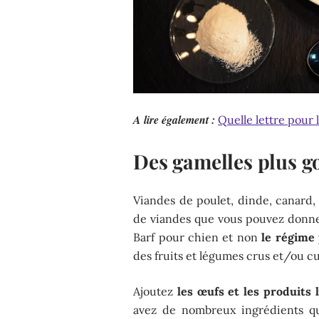
A lire également :
Quelle lettre pour 
Des gamelles plus go
Viandes de poulet, dinde, canard, 
de viandes que vous pouvez donner
Barf pour chien et non
le régime
des fruits et légumes crus et/ou cu
Ajoutez
les œufs et les produits l
avez de nombreux ingrédients qu