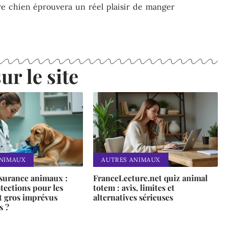
tre chien éprouvera un réel plaisir de manger
ur le site
ANIMAUX
AUTRES ANIMAUX
ssurance animaux :
FranceLecture.net quiz animal
tections pour les
totem : avis, limites et
t gros imprévus
alternatives sérieuses
s ?