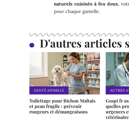
naturels cuisinés à feu doux
, vo
pour chaque gamelle.
D'autres articles s
SANTÉ ANIMALE
AUTRES 
Toilettage pour Bichon Maltais
Gospi fr a
et peau fragile : prévenir
quelles pro
rougeurs et démangeaisons
urgences e
vétérinaire