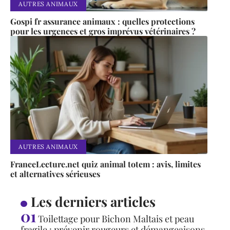
AUTRES ANIMAUX
Gospi fr assurance animaux : quelles protections
pour les urgences et gros imprévus vétérinaires ?
AUTRES ANIMAUX
FranceLecture.net quiz animal totem : avis, limites
et alternatives sérieuses
Les derniers articles
Toilettage pour Bichon Maltais et peau
fragile : prévenir rougeurs et démangeaisons