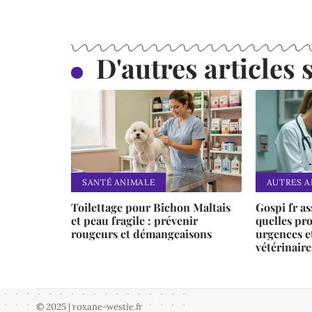
D'autres articles s
SANTÉ ANIMALE
AUTRES 
Toilettage pour Bichon Maltais
Gospi fr a
et peau fragile : prévenir
quelles pro
rougeurs et démangeaisons
urgences e
vétérinaire
© 2025 | roxane-westie.fr