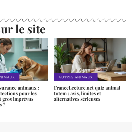
ur le site
ANIMAUX
AUTRES ANIMAUX
ssurance animaux :
FranceLecture.net quiz animal
tections pour les
totem : avis, limites et
t gros imprévus
alternatives sérieuses
s ?