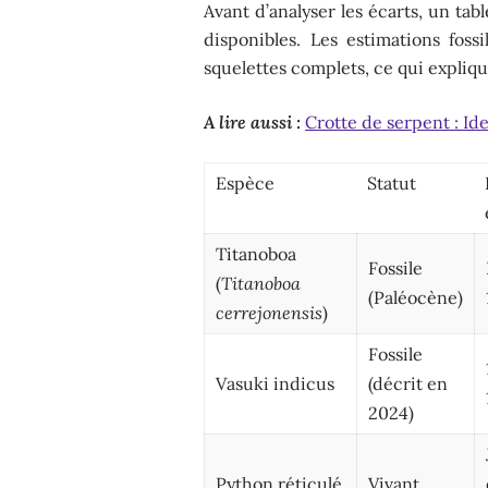
Avant d’analyser les écarts, un ta
disponibles. Les estimations foss
squelettes complets, ce qui expliqu
A lire aussi :
Crotte de serpent : Id
Espèce
Statut
Titanoboa
Fossile
(
Titanoboa
(Paléocène)
cerrejonensis
)
Fossile
Vasuki indicus
(décrit en
2024)
Python réticulé
Vivant