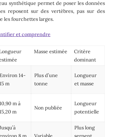
bleau synthétique permet de poser les données
iles reposent sur des vertèbres, pas sur des
e les fourchettes larges.
entifier et comprendre
Longueur
Masse estimée
Critère
estimée
dominant
Environ 14-
Plus d’une
Longueur
15 m
tonne
et masse
10,90 m à
Longueur
Non publiée
15,20 m
potentielle
Jusqu’à
Plus long
environ 8 m
Variable
serpent