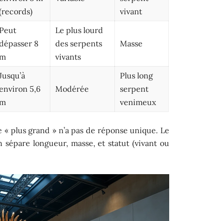
(records)
vivant
Peut
Le plus lourd
dépasser 8
des serpents
Masse
m
vivants
Jusqu’à
Plus long
environ 5,6
Modérée
serpent
m
venimeux
 « plus grand » n’a pas de réponse unique. Le
 sépare longueur, masse, et statut (vivant ou