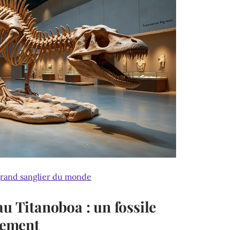
grand sanglier du monde
au Titanoboa : un fossile
ssement