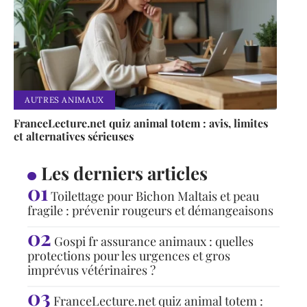
AUTRES ANIMAUX
FranceLecture.net quiz animal totem : avis, limites
et alternatives sérieuses
Les derniers articles
Toilettage pour Bichon Maltais et peau
fragile : prévenir rougeurs et démangeaisons
Gospi fr assurance animaux : quelles
protections pour les urgences et gros
imprévus vétérinaires ?
FranceLecture.net quiz animal totem :